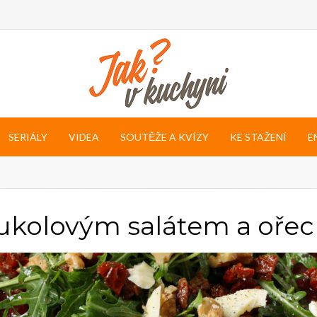
SERIÁLY
VIDEA
SOUTĚŽE A KVÍZY
KE STAŽENÍ
E
rukolovým salátem a oře