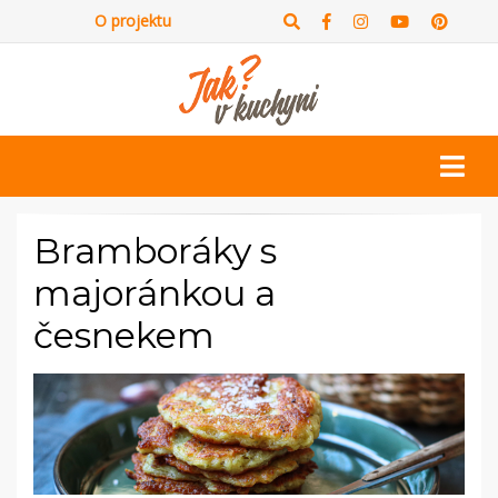
O projektu
Bramboráky s
majoránkou a
česnekem