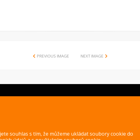
PREVIOUS IMAGE
NEXT IMAGE
Copyright 2014 – 2026 –
Jak v kuchyni
Zásady ochrany osobních úd
ujete souhlas s tím, že můžeme ukládat soubory cookie do