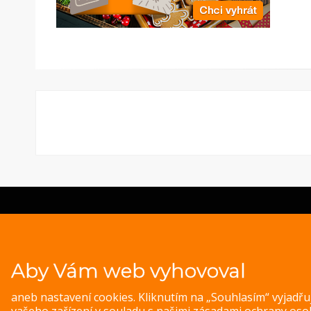
© 
Magazine WordPress Themes
by DesignOrbital
Aby Vám web vyhovoval
aneb nastavení cookies. Kliknutím na „Souhlasím“ vyjadř