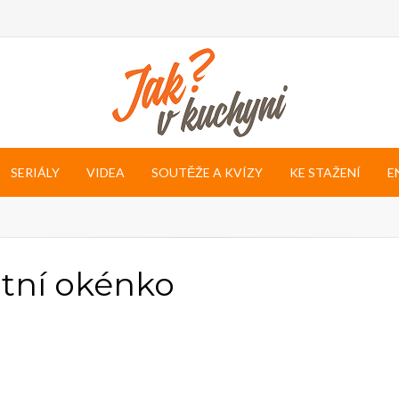
SERIÁLY
VIDEA
SOUTĚŽE A KVÍZY
KE STAŽENÍ
E
ntní okénko