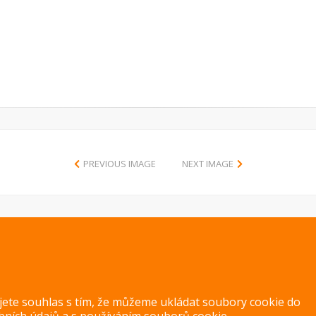
PREVIOUS IMAGE
NEXT IMAGE
Copyright 2014 – 2026 –
Jak v kuchyni
Zásady ochrany osobních úd
ujete souhlas s tím, že můžeme ukládat soubory cookie do