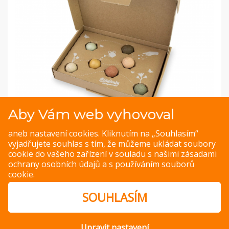
Aby Vám web vyhovoval
aneb nastavení cookies. Kliknutím na „Souhlasím“
vyjadřujete souhlas s tím, že můžeme ukládat soubory
cookie do vašeho zařízení v souladu s našimi
zásadami
ochrany osobních údajů
a s
používáním souborů
cookie
.
PREVIOUS IMAGE
NEXT IMAGE
SOUHLASÍM
Upravit nastavení