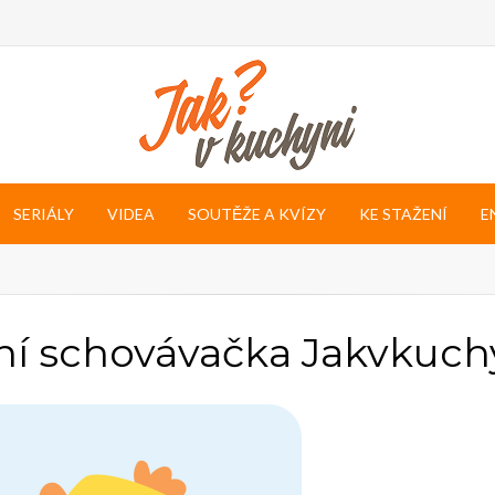
SERIÁLY
VIDEA
SOUTĚŽE A KVÍZY
KE STAŽENÍ
E
ní schovávačka Jakvkuch