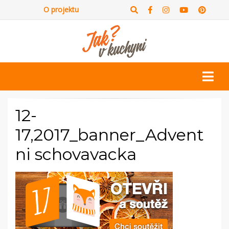
O projektu
12-
17,2017_banner_Advent
ni schovavacka