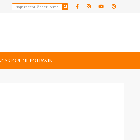
NCYKLOPEDIE POTRAVIN