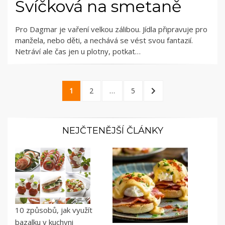
Svíčková na smetaně
Pro Dagmar je vaření velkou zálibou. Jídla připravuje pro
manžela, nebo děti, a nechává se vést svou fantazií.
Netráví ale čas jen u plotny, potkat…
Stránkování
PAGE
PAGE
PAGE
NEXT
1
2
…
5
příspěvků
PAGE
NEJČTENĚJŠÍ ČLÁNKY
10 způsobů, jak využít
bazalku v kuchyni