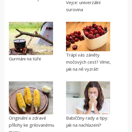
Vejce: univerzální
surovina
Trápí vás záněty
Gurmáni na túře
močových cest? Víme,
jak na ně vyzrát!
Originální a zdravé
Babiččiny rady a tipy:
přílohy ke grilovanému
jak na nachlazení?
masu