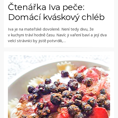
Čtenářka Iva peče:
Domácí kváskový chléb
Iva je na mateřské dovolené. Není tedy divu, že
v kuchyni tráví hodně času. Navíc ji vaření baví a její dva
velcí strávníci by jistě potvrdili,…