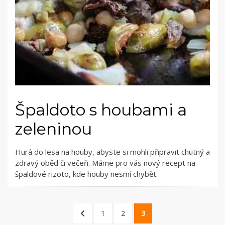
Špaldoto s houbami a
zeleninou
Hurá do lesa na houby, abyste si mohli připravit chutný a
zdravý oběd či večeři. Máme pro vás nový recept na
špaldové rizoto, kde houby nesmí chybět.
Stránkování
PREVIOUS
PAGE
PAGE
PAGE
1
2
3
PAGE