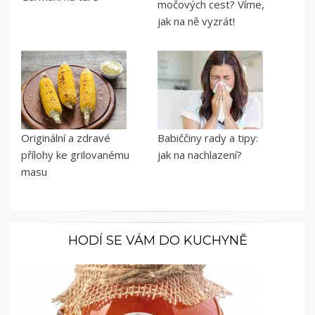
močových cest? Víme,
jak na ně vyzrát!
Originální a zdravé
Babiččiny rady a tipy:
přílohy ke grilovanému
jak na nachlazení?
masu
HODÍ SE VÁM DO KUCHYNĚ