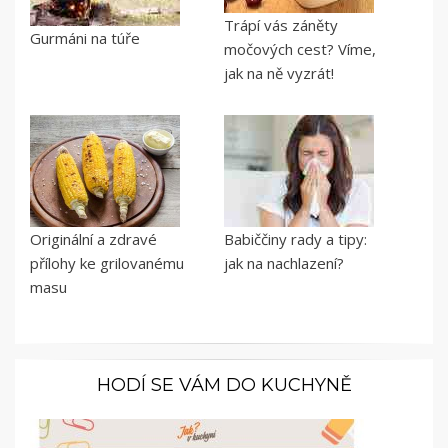
Trápí vás záněty
Gurmáni na túře
močových cest? Víme,
jak na ně vyzrát!
Originální a zdravé
Babiččiny rady a tipy:
přílohy ke grilovanému
jak na nachlazení?
masu
HODÍ SE VÁM DO KUCHYNĚ