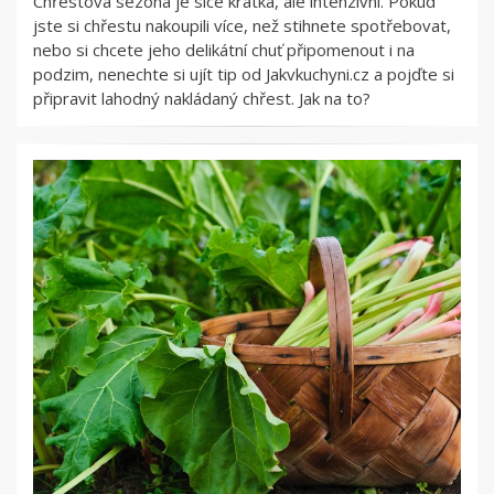
Chřestová sezóna je sice krátká, ale intenzivní. Pokud
jste si chřestu nakoupili více, než stihnete spotřebovat,
nebo si chcete jeho delikátní chuť připomenout i na
podzim, nenechte si ujít tip od Jakvkuchyni.cz a pojďte si
připravit lahodný nakládaný chřest. Jak na to?