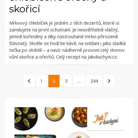
skořicí
Mrkvový chlebíček je jedním z těch dezertů, které si
zamilujete na první ochutnání. Je neuvěřitelně vláčný,
jemně kořeněný a díky nastrouhané mrkvi přirozeně
šťavnatý. Skvěle se hodí ke kávě, na snídani i jako sladká
tečka po obědě – a navíc nádherně provoní celý domov
vůní skořice a ořechů. Celý recept na Jakvkuchyni.cz.
Stránkování
PREVIOUS
PAGE
PAGE
PAGE
PAGE
NEXT
1
2
3
…
244
příspěvků
PAGE
PAGE