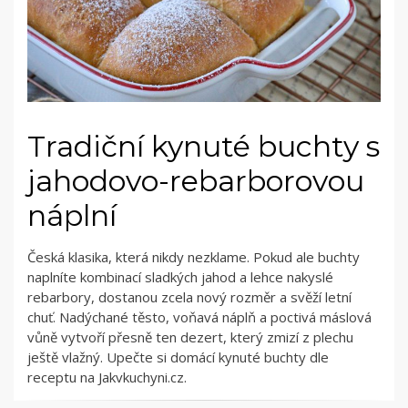
Tradiční kynuté buchty s
jahodovo-rebarborovou
náplní
Česká klasika, která nikdy nezklame. Pokud ale buchty
naplníte kombinací sladkých jahod a lehce nakyslé
rebarbory, dostanou zcela nový rozměr a svěží letní
chuť. Nadýchané těsto, voňavá náplň a poctivá máslová
vůně vytvoří přesně ten dezert, který zmizí z plechu
ještě vlažný. Upečte si domácí kynuté buchty dle
receptu na Jakvkuchyni.cz.