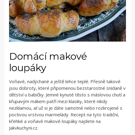
Domácí makové
loupáky
Voňavé, nadýchané a ještě lehce teplé. Přesně takové
jsou dobroty, které připomenou bezstarostné snídaně v
dětství u babičky. Jemné kynuté těsto s máslovou chutí a
křupavým mákem patří mezi klasiky, které nikdy
nezklamou, ať už si je dáte samotné nebo rozkrojené s
poctivou vrstvou marmelády. Recept na tyto tradiční,
křehké a voňavé makové loupáky najdete na
Jakvkuchyni.cz.