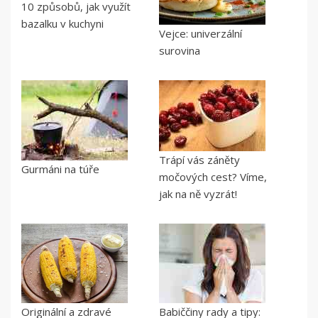
10 způsobů, jak využít
bazalku v kuchyni
Vejce: univerzální
surovina
Trápí vás záněty
Gurmáni na túře
močových cest? Víme,
jak na ně vyzrát!
Originální a zdravé
Babiččiny rady a tipy: