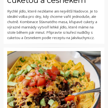
cuketou a česnekem
Rychlé jídlo, které nezklame ani největší hladovce. Je to
ideální volba pro dny, kdy chceme vařit jednoduše, ale
chutně. Kombinace šťavnatého masa, křupavé cukety a
výrazné marinády vytvoří lehké jídlo, které máme na
stole během pár minut. Připravte si kuřecí nudličky s
cuketou a česnekem podle receptu na Jakvkuchyni.cz.