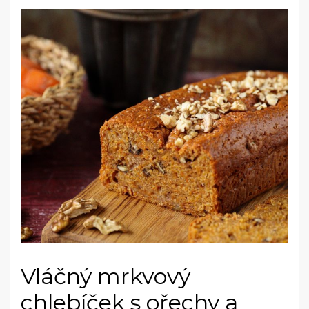
Vláčný mrkvový
chlebíček s ořechy a