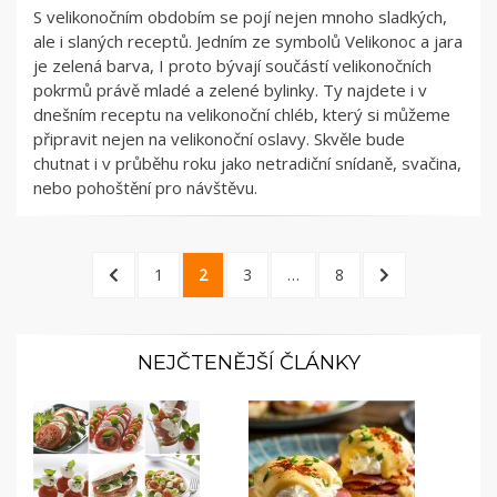
S velikonočním obdobím se pojí nejen mnoho sladkých,
ale i slaných receptů. Jedním ze symbolů Velikonoc a jara
je zelená barva, I proto bývají součástí velikonočních
pokrmů právě mladé a zelené bylinky. Ty najdete i v
dnešním receptu na velikonoční chléb, který si můžeme
připravit nejen na velikonoční oslavy. Skvěle bude
chutnat i v průběhu roku jako netradiční snídaně, svačina,
nebo pohoštění pro návštěvu.
Stránkování
PREVIOUS
PAGE
PAGE
PAGE
PAGE
NEXT
1
2
3
…
8
příspěvků
PAGE
PAGE
NEJČTENĚJŠÍ ČLÁNKY