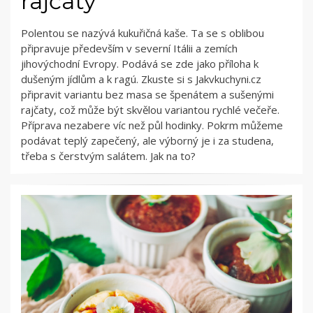
rajčaty
Polentou se nazývá kukuřičná kaše. Ta se s oblibou
připravuje především v severní Itálii a zemích
jihovýchodní Evropy. Podává se zde jako příloha k
dušeným jídlům a k ragú. Zkuste si s Jakvkuchyni.cz
připravit variantu bez masa se špenátem a sušenými
rajčaty, což může být skvělou variantou rychlé večeře.
Příprava nezabere víc než půl hodinky. Pokrm můžeme
podávat teplý zapečený, ale výborný je i za studena,
třeba s čerstvým salátem. Jak na to?