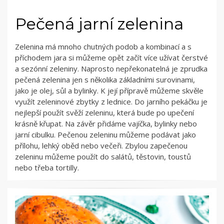
Pečená jarní zelenina
Zelenina má mnoho chutných podob a kombinací a s
příchodem jara si můžeme opět začít více užívat čerstvé
a sezónní zeleniny. Naprosto nepřekonatelná je zprudka
pečená zelenina jen s několika základními surovinami,
jako je olej, sůl a bylinky. K její přípravě můžeme skvěle
využít zeleninové zbytky z lednice. Do jarního pekáčku je
nejlepší použít svěží zeleninu, která bude po upečení
krásně křupat. Na závěr přidáme vajíčka, bylinky nebo
jarní cibulku. Pečenou zeleninu můžeme podávat jako
přílohu, lehký oběd nebo večeři. Zbylou zapečenou
zeleninu můžeme použít do salátů, těstovin, toustů
nebo třeba tortilly.