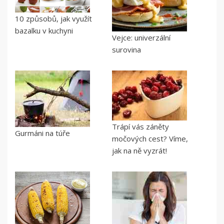
10 způsobů, jak využít
bazalku v kuchyni
Vejce: univerzální
surovina
Trápí vás záněty
Gurmáni na túře
močových cest? Víme,
jak na ně vyzrát!