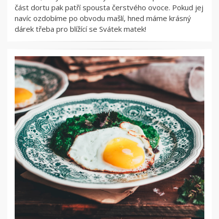
část dortu pak patří spousta čerstvého ovoce. Pokud jej
navíc ozdobíme po obvodu mašlí, hned máme krásný
dárek třeba pro blížící se Svátek matek!