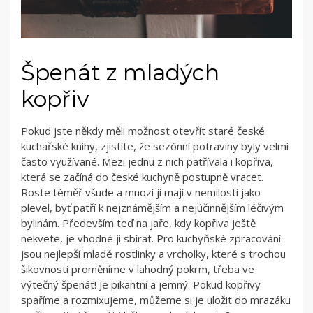
Špenát z mladých
kopřiv
Pokud jste někdy měli možnost otevřít staré české
kuchařské knihy, zjistíte, že sezónní potraviny byly velmi
často využívané. Mezi jednu z nich patřívala i kopřiva,
která se začíná do české kuchyně postupně vracet.
Roste téměř všude a mnozí ji mají v nemilosti jako
plevel, byť patří k nejznámějším a nejúčinnějším léčivým
bylinám. Především teď na jaře, kdy kopřiva ještě
nekvete, je vhodné ji sbírat. Pro kuchyňské zpracování
jsou nejlepší mladé rostlinky a vrcholky, které s trochou
šikovnosti proměníme v lahodný pokrm, třeba ve
výtečný špenát! Je pikantní a jemný. Pokud kopřivy
spaříme a rozmixujeme, můžeme si je uložit do mrazáku