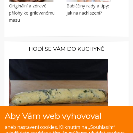
Originální a zdravé
Babiččiny rady a tipy:
přílohy ke grilovanému
jak na nachlazení?
masu
HODÍ SE VÁM DO KUCHYNĚ
Aby Vám web vyhovoval
Fotopostup: Bylinkové máslo
aneb nastavení cookies. Kliknutím na „Souhlasím“