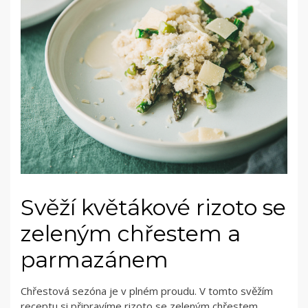
Svěží květákové rizoto se
zeleným chřestem a
parmazánem
Chřestová sezóna je v plném proudu. V tomto svěžím
receptu si připravíme rizoto se zeleným chřestem.