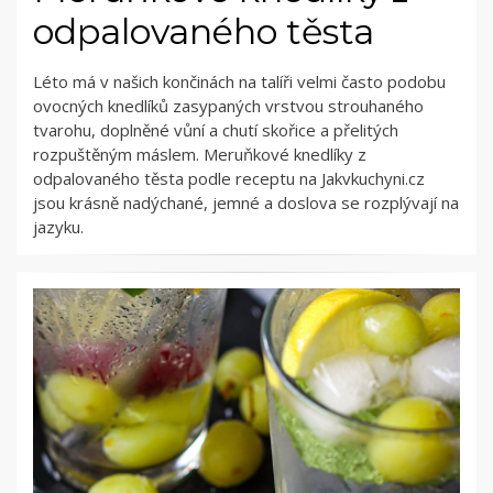
odpalovaného těsta
Léto má v našich končinách na talíři velmi často podobu
ovocných knedlíků zasypaných vrstvou strouhaného
tvarohu, doplněné vůní a chutí skořice a přelitých
rozpuštěným máslem. Meruňkové knedlíky z
odpalovaného těsta podle receptu na Jakvkuchyni.cz
jsou krásně nadýchané, jemné a doslova se rozplývají na
jazyku.