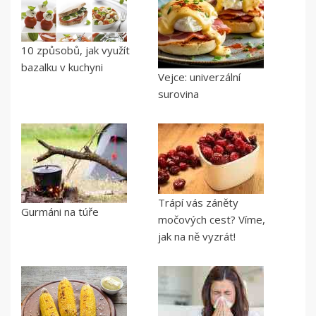
10 způsobů, jak využít
bazalku v kuchyni
Vejce: univerzální
surovina
Trápí vás záněty
Gurmáni na túře
močových cest? Víme,
jak na ně vyzrát!