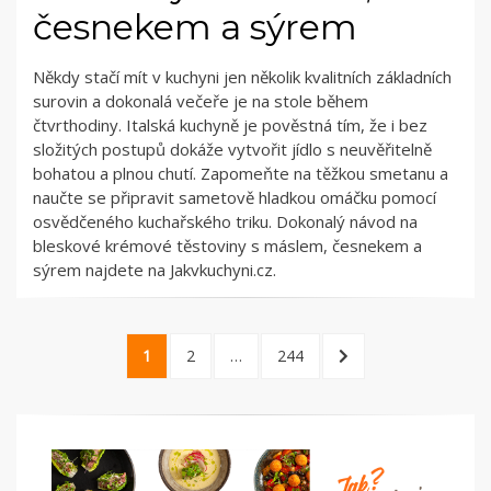
česnekem a sýrem
Někdy stačí mít v kuchyni jen několik kvalitních základních
surovin a dokonalá večeře je na stole během
čtvrthodiny. Italská kuchyně je pověstná tím, že i bez
složitých postupů dokáže vytvořit jídlo s neuvěřitelně
bohatou a plnou chutí. Zapomeňte na těžkou smetanu a
naučte se připravit sametově hladkou omáčku pomocí
osvědčeného kuchařského triku. Dokonalý návod na
bleskové krémové těstoviny s máslem, česnekem a
sýrem najdete na Jakvkuchyni.cz.
Stránkování
PAGE
PAGE
PAGE
NEXT
1
2
…
244
příspěvků
PAGE