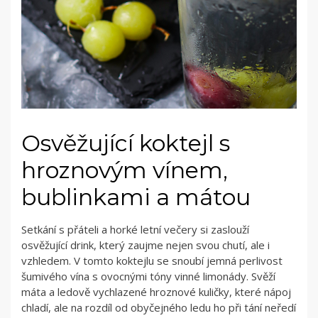
Osvěžující koktejl s
hroznovým vínem,
bublinkami a mátou
Setkání s přáteli a horké letní večery si zaslouží
osvěžující drink, který zaujme nejen svou chutí, ale i
vzhledem. V tomto koktejlu se snoubí jemná perlivost
šumivého vína s ovocnými tóny vinné limonády. Svěží
máta a ledově vychlazené hroznové kuličky, které nápoj
chladí, ale na rozdíl od obyčejného ledu ho při tání neředí