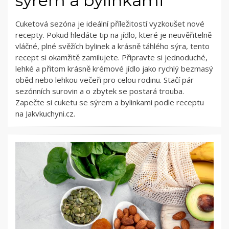
sýrem a bylinkami
Cuketová sezóna je ideální příležitostí vyzkoušet nové
recepty. Pokud hledáte tip na jídlo, které je neuvěřitelně
vláčné, plné svěžích bylinek a krásně táhlého sýra, tento
recept si okamžitě zamilujete. Připravte si jednoduché,
lehké a přitom krásně krémové jídlo jako rychlý bezmasý
oběd nebo lehkou večeři pro celou rodinu. Stačí pár
sezónních surovin a o zbytek se postará trouba.
Zapečte si cuketu se sýrem a bylinkami podle receptu
na Jakvkuchyni.cz.