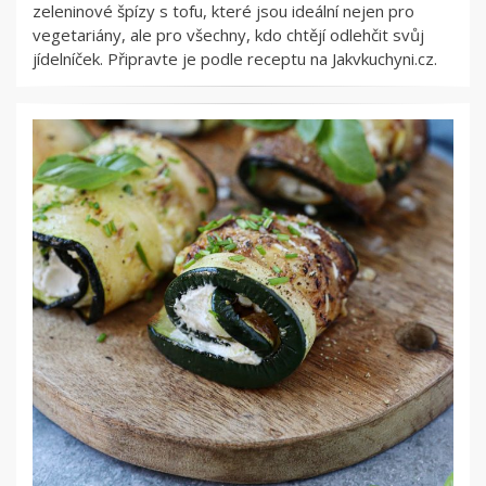
zeleninové špízy s tofu, které jsou ideální nejen pro
vegetariány, ale pro všechny, kdo chtějí odlehčit svůj
jídelníček. Připravte je podle receptu na Jakvkuchyni.cz.